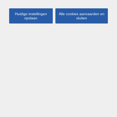
Huidige instellingen
Alle cookies aanvaarden en
opslaan
sluiten
Kaart
Streetview
Lubbeek
Staatsbaan 160
€ 269 000
Ruime te renoveren woning met 3
slaapkamers in Lubbeek met
doorgang langs het perceel van
de buren. EPC: 736 KWH/m²
Via de inkomhal betreed je de woonkamer, die aansluit op
de eetkamer, de keuken en de praktische bijkeuken. Op het