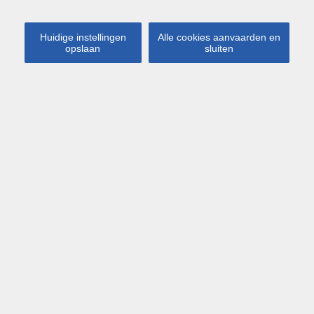
Huidige instellingen
Alle cookies aanvaarden en
opslaan
sluiten
Virtual Tour
Kaart
Streetview
Kessel-Lo
Diestsesteenweg 37
€ 325 000
Ruime woning met 6
slaapkamers, tuin en bijgebouw
in Kessel-Lo! – bewoonbare opp.
242 m²
Deze te renoveren woning is gelegen in Kessel-Lo en
biedt tal van mogelijkheden.