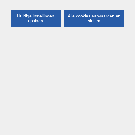
Huidige instellingen
Alle cookies aanvaarden en
opslaan
sluiten
Kaart
Streetview
Leuven
Tervuursesteenweg 122 0101
€ 259 000
Totaal gerenoveerde en
bemeubelde studio op gunstige
ligging nabij Leuven
Deze studio bevind zicht vlakbij centrum Leuven alsook
campus Gasthuisberg.
De studio beschikt over een volledig geïnstalleerde