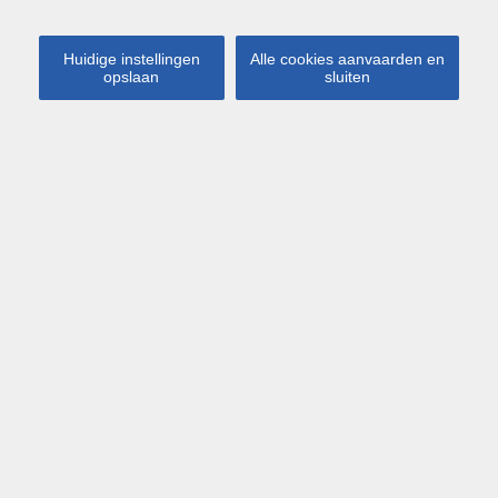
Huidige instellingen
Alle cookies aanvaarden en
opslaan
sluiten
Kaart
Streetview
Leuven
Tervuursesteenweg 122
€ 530 000
Totaal gerenoveerd
opbrengstpand op gunstige
ligging bestaande uit 2 studio's
Dit opbrengstpand bevind zicht vlakbij centrum Leuven
alsook campus Gasthuisberg. Het pand bestaat uit 2
volledig vernieuwde en bemeubelde studio's.