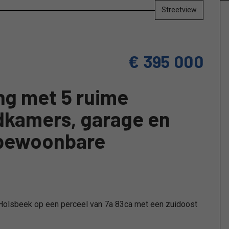
Streetview
€ 395 000
g met 5 ruime
dkamers, garage en
– bewoonbare
Holsbeek op een perceel van 7a 83ca met een zuidoost