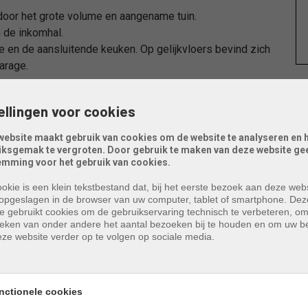
 door het grote volume en aangename tuin.
n de inkomhal.
e en de aansluitende keuken. Op gelijkvloers bevind zich
arage.
op met 4 ruime slaapkamers en een badkamer met dubbel
ellingen voor cookies
website maakt gebruik van cookies om de website te analyseren en 
rdieping, te bereiken met een vaste trap, waar zich de
iksgemak te vergroten. Door gebruik te maken van deze website gee
emming voor het gebruik van cookies.
een ruime kelder .
okie is een klein tekstbestand dat, bij het eerste bezoek aan deze webs
 niet conform. EPC E, renovatieverplichting. Niet-
opgeslagen in de browser van uw computer, tablet of smartphone. Dez
e gebruikt cookies om de gebruikservaring technisch te verbeteren, o
tieken van onder andere het aantal bezoeken bij te houden en om uw 
ze website verder op te volgen op sociale media.
cteer ons gerust!
nctionele cookies