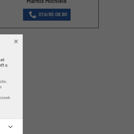
Marnix Michiels
016/85 08 80
×
het
ft u
ite,
e
m
bezoek