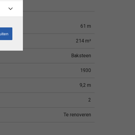
61 m
uiten
214 m²
Baksteen
1930
9,2 m
2
Te renoveren