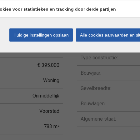
ettelijke gegevens
okies voor statistieken en tracking door derde partijen
Leuvensebaan 190
Perceeldiepte:
Holsbeek
Huidige instellingen opslaan
Alle cookies aanvaarden en sl
Bewoonbare opp.:
TK/05.2026
Type constructie:
€ 395.000
Bouwjaar:
Woning
Gevelbreedte:
Onmiddellijk
Bouwlagen:
Voorstad
Algemene staat:
783 m²