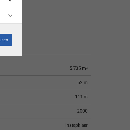
uiten
5.735 m²
52 m
111 m
2000
Instapklaar