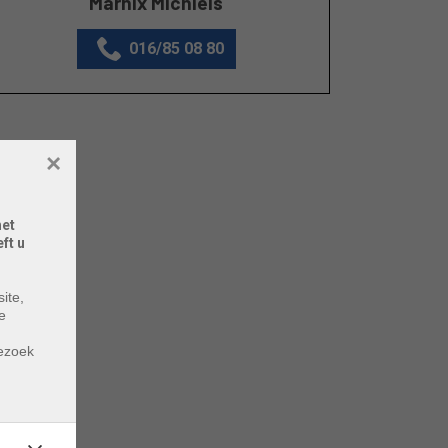
Marnix Michiels
016/85 08 80
×
het
ft u
ite,
e
m
bezoek