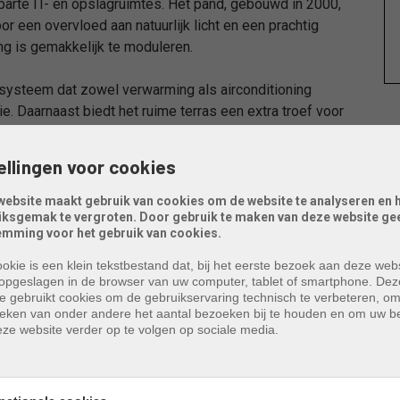
parte IT- en opslagruimtes. Het pand, gebouwd in 2000,
 een overvloed aan natuurlijk licht en een prachtig
ng is gemakkelijk te moduleren.
 systeem dat zowel verwarming als airconditioning
. Daarnaast biedt het ruime terras een extra troef voor
ellingen voor cookies
erplaatsen in volle eigendom die mee verkocht worden
tra parkeermogelijkheden beschikbaar zijn die gedeeld
website maakt gebruik van cookies om de website te analyseren en 
iksgemak te vergroten. Door gebruik te maken van deze website gee
emming voor het gebruik van cookies.
igenaars. De laatste huuropbrengst was een maandelijkse
okie is een klein tekstbestand dat, bij het eerste bezoek aan deze webs
opgeslagen in de browser van uw computer, tablet of smartphone. Dez
e gebruikt cookies om de gebruikservaring technisch te verbeteren, o
tieken van onder andere het aantal bezoeken bij te houden en om uw 
ze website verder op te volgen op sociale media.