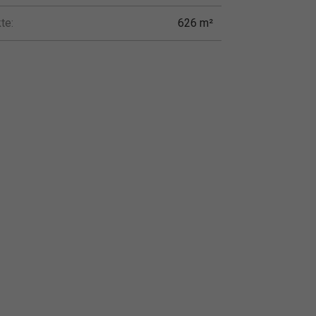
te:
626 m²