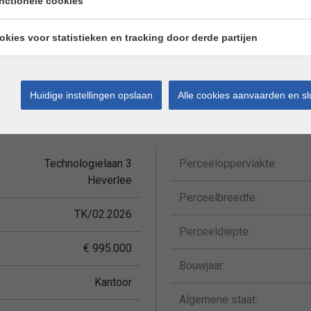
nctionele cookies
ringsopportuniteit in de industriezone van Leuven
okies voor statistieken en tracking door derde partijen
eer informatie of een bezichtiging.
Huidige instellingen opslaan
Alle cookies aanvaarden en sl
gevens
Technologielaan 3
Perceeloppervlakte:
Heverlee
Perceelbreedte:
TK/02.2026
Perceeldiepte:
€ 995.000
Bouwjaar:
Kantoor
Algemene staat: