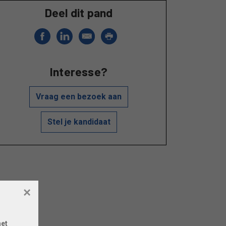
Deel dit pand
Interesse?
Vraag een bezoek aan
Stel je kandidaat
×
het