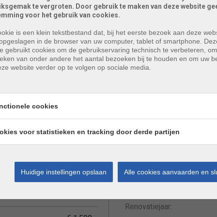
iksgemak te vergroten. Door gebruik te maken van deze website gee
emming voor het gebruik van cookies.
ing voor een wasmachine/droogkast.
okie is een klein tekstbestand dat, bij het eerste bezoek aan deze webs
enschappelijke kosten bedragen 50 euro.
opgeslagen in de browser van uw computer, tablet of smartphone. Dez
e gebruikt cookies om de gebruikservaring technisch te verbeteren, o
tieken van onder andere het aantal bezoeken bij te houden en om uw 
ze website verder op te volgen op sociale media.
nctionele cookies
ettelijke gegevens
okies voor statistieken en tracking door derde partijen
Leuvensestraat 3/201
Bewoonbare opp.:
Kessel-Lo
Huidige instellingen opslaan
Alle cookies aanvaarden en sl
Type constructie:
TH/06.2026
Renovatiejaar: