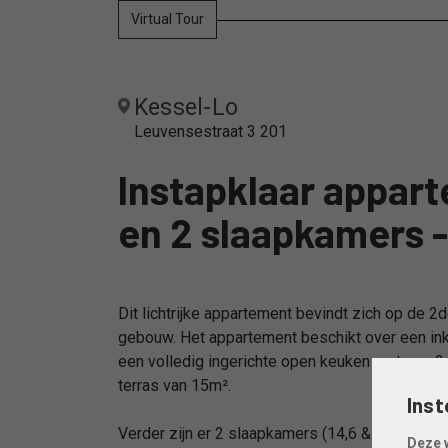
Virtual Tour
Kessel-Lo
Leuvensestraat 3 201
Instapklaar appar
en 2 slaapkamers 
Dit lichtrijke appartement bevindt zich op de 
gebouw. Het appartement beschikt over een inko
een volledig ingerichte open keuken met een 2
terras van 15m².
Inst
Verder zijn er 2 slaapkamers (14,6 & 16,5 m). 
Deze 