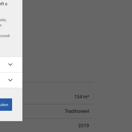
ft u
ite,
e
m
bezoek
154 m²
uiten
Traditioneel
2019