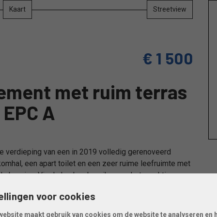
Kaart
Streetview
€ 1 500
tement met ruim terras
- EPC A
2de verdieping van een in 2019 volledig gerenoveerd
mhal, een apart toilet en een zeer ruime leefruimte met
de berging. Via de keuken bereiken we het prachtige
ellingen voor cookies
De badkamer is uitgerust met een inloopdouche en enkele
website maakt gebruik van cookies om de website te analyseren en 