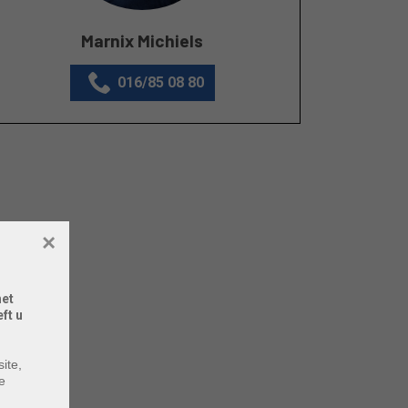
Marnix Michiels
016/85 08 80
×
het
ft u
ite,
e
m