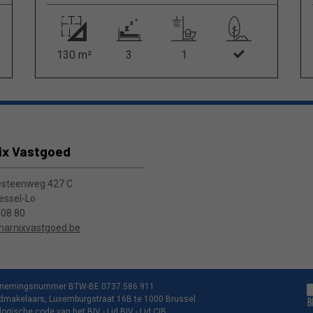
130 m²
3
1
ix Vastgoed
esteenweg 427 C
essel-Lo
 08 80
arnixvastgoed.be
dernemingsnummer BTW-BE 0737.586.911
edmakelaars, Luxemburgstraat 16B te 1000 Brussel
logische code van het BIV
- Lid BIV - Lid CIB