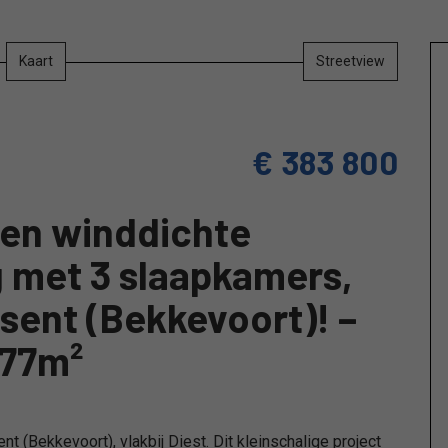
Kaart
Streetview
€ 383 800
 en winddichte
met 3 slaapkamers,
ssent (Bekkevoort)! –
177m²
nt (Bekkevoort), vlakbij Diest. Dit kleinschalige project