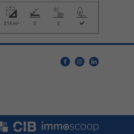
214 m²
5
2