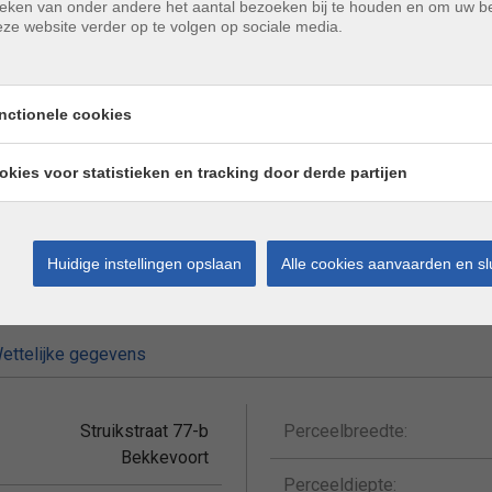
tieken van onder andere het aantal bezoeken bij te houden en om uw 
ig afgewerkte woning binnen de vooropgestelde
ze website verder op te volgen op sociale media.
 website vinden). De prijs van deze woning bedraagt een
 afwerking zelf kan gebeuren of door de verkoper.
nctionele cookies
verkoper:
die glazen balustrade terras, voegwerk gevel, buizen
okies voor statistieken en tracking door derde partijen
ds bereiken!
Huidige instellingen opslaan
Alle cookies aanvaarden en sl
ettelijke gegevens
Struikstraat 77-b
Perceelbreedte:
Bekkevoort
Perceeldiepte: