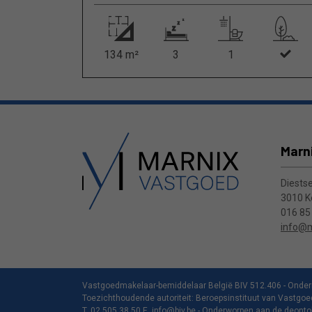
134 m²
3
1
Marn
Diests
3010 K
016 85
info@m
Vastgoedmakelaar-bemiddelaar België BIV 512.406 - On
Toezichthoudende autoriteit: Beroepsinstituut van Vastgo
T. 02 505 38 50 E.
info@biv.be
- Onderworpen aan de
deonto