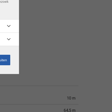
bezoek
uiten
10 m
64,5 m