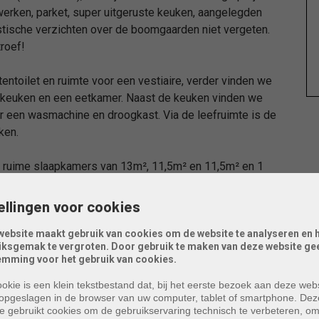
fwerken, parket, super uitgeruste keuken, aangelegden
astische verzichten over de boomgaarden niet vergeten.
roef!
ntoilet en ruimte voor een vestiaire, verder vinden we
en keuken en een eetkamer. Naast de keuken vinden we
or een wasmachine en droogkast. Via de leefruimte is de
ken.
3 ruime slaapkamers van 13m², 11,5m² en 11,5m² en 1
avabo. Tot slot heeft deze verdieping nog een 2de apart
ellingen voor cookies
website maakt gebruik van cookies om de website te analyseren en 
iksgemak te vergroten. Door gebruik te maken van deze website gee
t een warmtepomp.
emming voor het gebruik van cookies.
er kelder.
okie is een klein tekstbestand dat, bij het eerste bezoek aan deze webs
opgeslagen in de browser van uw computer, tablet of smartphone. Dez
e gebruikt cookies om de gebruikservaring technisch te verbeteren, o