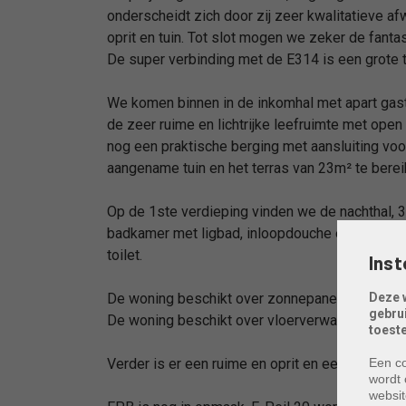
onderscheidt zich door zij zeer kwalitatieve a
oprit en tuin. Tot slot mogen we zeker de fant
De super verbinding met de E314 is een grote t
We komen binnen in de inkomhal met apart gaste
de zeer ruime en lichtrijke leefruimte met op
nog een praktische berging met aansluiting vo
aangename tuin en het terras van 23m² te berei
Op de 1ste verdieping vinden we de nachthal, 
badkamer met ligbad, inloopdouche en dubbel l
toilet.
Inst
De woning beschikt over zonnepanelen.
Deze 
gebru
De woning beschikt over vloerverwarming me
toest
Verder is er een ruime en oprit en een kruipkeld
Een co
wordt 
websit