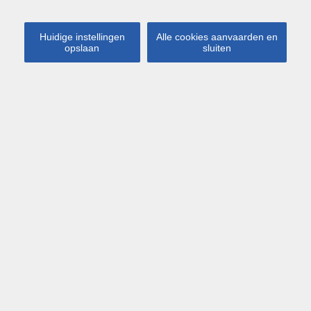
Huidige instellingen
Alle cookies aanvaarden en
opslaan
sluiten
Virtual Tour
Kaart
Streetview
Boutersem
Leuvensesteenweg 41
€ 659 000
Open bebouwing met 4
slaapkamers, bureau, garage en
prachtige tuin in Boutersem –
EPC 158 kWh/m² - bewoonbare
opp. 282 m²