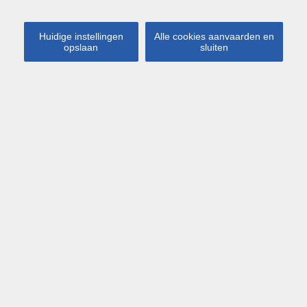
Huidige instellingen
Alle cookies aanvaarden en
opslaan
sluiten
Kaart
Streetview
Leuven
Tervuursesteenweg 122 0101
€ 259 000
Totaal gerenoveerde en
bemeubelde studio op gunstige
ligging nabij Leuven
Deze studio bevind zicht vlakbij centrum Leuven alsook
campus Gasthuisberg.